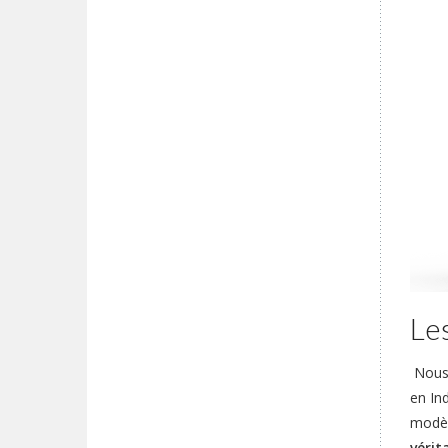
Les
Nous a
en In
modèl
vérit