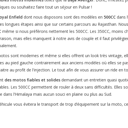
iques ou souhaitez faire tout un séjour en Pulsar !
yal Enfield
dont nous disposons sont des modèles en
500CC
dans l
les longues étapes ainsi que sur certains parcours au Rajasthan. Nou
C
même si nous préférons nettement les 500CC. Les 350CC, moins chère
raison, mais elles manquent à notre avis de couple et il faut privilég
ipalement.
otos sont modernes et même si elles offrent un look très vintage, el
ses au pied gauche contrairement aux anciens modèles où elles se pass
aitre au profit de l'injection. Le tout afin de vous assurer un ride en to
nt
des motos fiables et solides
demandant un entretien quasi quotid
ables. Les 500CC permettent de rouler à deux sans difficultés. Elles s
 dans l’Himalaya mais aucun souci en plaine ou plus au Sud.
éhicule vous évitera le transport de trop d’équipement sur la moto, ce 