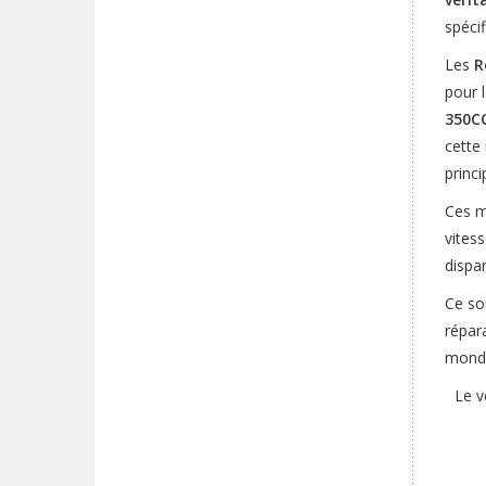
spécif
Les
Ro
pour 
350C
cette 
princ
Ces m
vites
dispar
Ce so
répar
monde
Le v