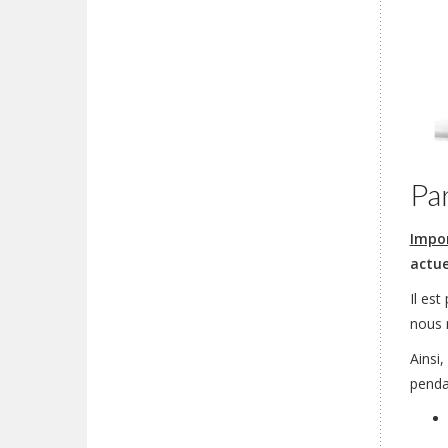
Par
Impo
actue
Il est
nous 
Ainsi,
penda