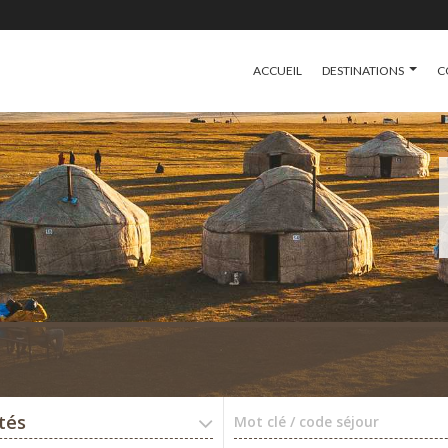
ACCUEIL
DESTINATIONS
C
ités
Mot clé / code séjour