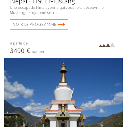
Népal - Haut Mustang
Une escapade himalayenne qui vous fera découvrir le
Mustang, le royaume secret ...
VOIR LE PROGRAMME
à partir de
3490 €
par pers.