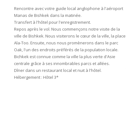
Rencontre avec votre guide local anglophone à l'aéroport
Aujour
Manas de Bishkek dans la matinée.
Kirghiz
Transfert à l'hôtel pour l'enregistrement.
monta
Repos après le vol. Nous commençons notre visite de la
et l'a
ville de Bishkek. Nous visiterons le cœur de la ville, la place
9h30. D
Ala-Too. Ensuite, nous nous promènerons dans le parc
de la r
Oak, l'un des endroits préférés de la population locale.
élémen
Bichkek est connue comme la ville la plus verte d'Asie
début d
centrale grâce à ses innombrables parcs et allées.
Too Ash
Dîner dans un restaurant local et nuit à l'hôtel.
magnifi
Hébergement : Hôtel 3*
nomades
Dans la
au hors
puissan
une mai
Oy. Le 
pour se
jours. 