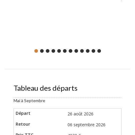
haut es
montagn
comme 
siècle.
Héberg
Tableau des départs
Mai à Septembre
26 août 2026
06 septembre 2026