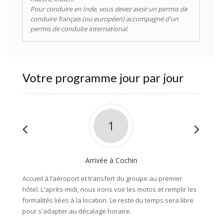
Pour conduire en Inde, vous devez avoir un permis de
conduire français (ou européen) accompagné d'un
permis de conduite international.
Votre programme jour par jour
1
Arrivée à Cochin
Accueil à l’aéroport et transfert du groupe au premier
Après l
hôtel. L'après-midi, nous irons voir les motos et remplir les
montagn
formalités liées à la location. Le reste du temps sera libre
plantat
pour s'adapter au décalage horaire.
faire d